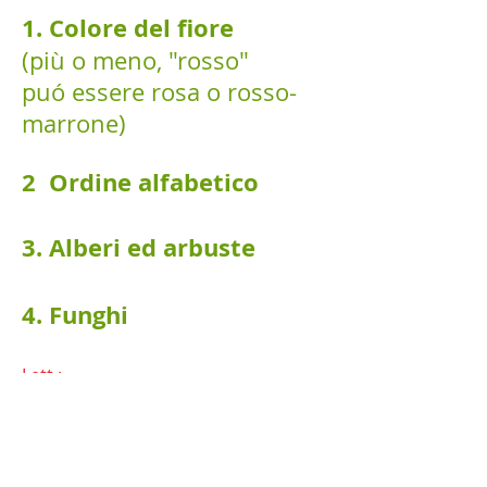
1. Colore del fiore
(più o meno, "rosso"
puó essere rosa o rosso-
marrone)
2 Ordine alfabetico
3. Alberi ed arbuste
4. Funghi
Lett.:
E. Montoleone: Guida alle piante
spontanee di Pantelleria, (2014)
SG Fleischhauer / J. Guthmann / R.
Spiegelberger: piante selvatiche